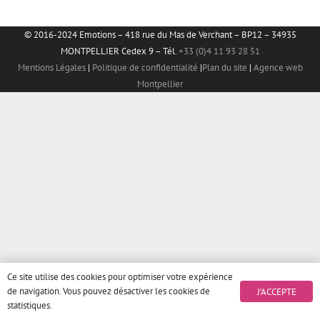
© 2016-2024 Emotions – 418 rue du Mas de Verchant – BP12 – 34935
MONTPELLIER Cedex 9 – Tél.
+33 (0)4 11 93 28 51
Mentions Légales
|
Politique de confidentialité
|
Plan du site
|
Agence web
Montpellier
Ce site utilise des cookies pour optimiser votre expérience
de navigation. Vous pouvez désactiver les cookies de
J’ACCEPTE
statistiques.